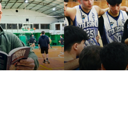
o para aprender a
Instrumento para
 a jugar al
exploración del ro
t
equipo
iles de horas en cancha,
El Lic. en Psicología Marian