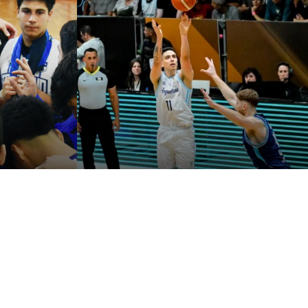
 la
¿En Argentina “no hay
l en el
tiradores”?
Una revisión estadística sobre la
actuación de las selecciones argentinas
o José Costa